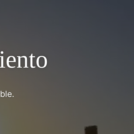
iento
ble.